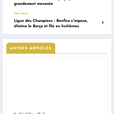
grandement menacée
Next post
Ligue des Champions : Benfica s’impose,
élimine le Barça et file en huitièmes
AUTRES ARTICLES
Alex Félix
0