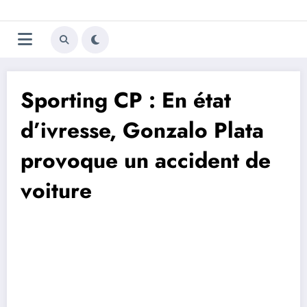
Aller
Trivela
L'actualité du football
au
contenu
portugais
Sporting CP : En état
d’ivresse, Gonzalo Plata
provoque un accident de
voiture