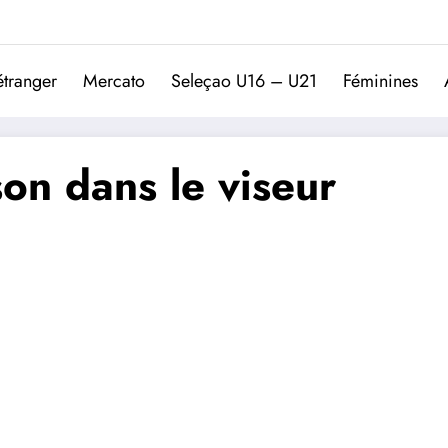
Trivela
L'actualité du football port
étranger
Mercato
Seleçao U16 – U21
Féminines
on dans le viseur