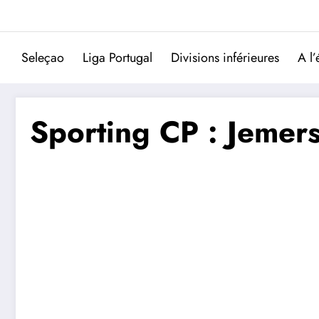
Aller
au
contenu
Seleçao
Liga Portugal
Divisions inférieures
A l’
Sporting CP : Jemers