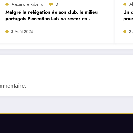
Alexandre Ribeiro
0
A
Malgré la relégation de son club, le milieu
Un c
portugais Florentino Luís va rester en
pour
Premier League
Mor
3 Août 2026
2 
mmentaire.