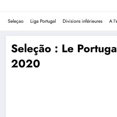
Aller
au
contenu
Seleçao
Liga Portugal
Divisions inférieures
A l’
Seleção : Le Portuga
2020