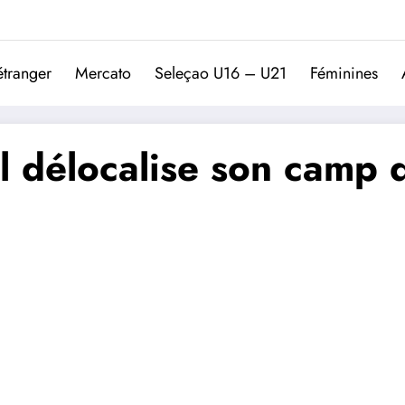
Trivela
L'actualité du football port
étranger
Mercato
Seleçao U16 – U21
Féminines
l délocalise son camp 