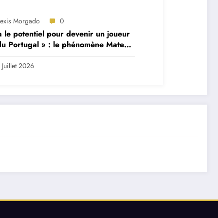
lexis Morgado
0
 a le potentiel pour devenir un joueur
du Portugal » : le phénomène Mateus
andes décrit par son ancien
ateur
 Juillet 2026