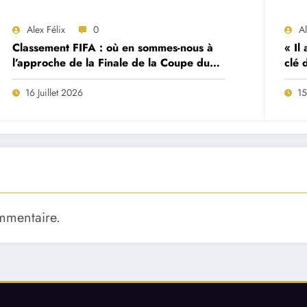
Alex Félix
0
A
Classement FIFA : où en sommes-nous à
« Il
l’approche de la Finale de la Coupe du
clé 
Monde 2026 ?
Fern
form
16 Juillet 2026
15
mmentaire.