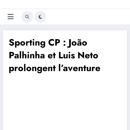
Aller
Trivela
L'actualité du football
au
contenu
portugais
Sporting CP : João
Palhinha et Luis Neto
prolongent l’aventure