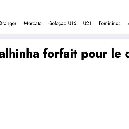
Trivela
L'actualité du football port
étranger
Mercato
Seleçao U16 – U21
Féminines
alhinha forfait pour le