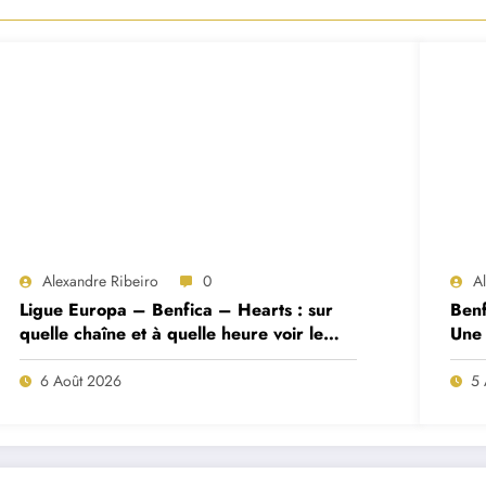
Alexandre Ribeiro
0
A
Ligue Europa – Benfica – Hearts : sur
Benf
quelle chaîne et à quelle heure voir le
Une 
match ?
deux
6 Août 2026
5 