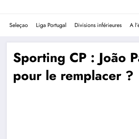
Aller
au
contenu
Seleçao
Liga Portugal
Divisions inférieures
A l’
Sporting CP : João P
pour le remplacer ?