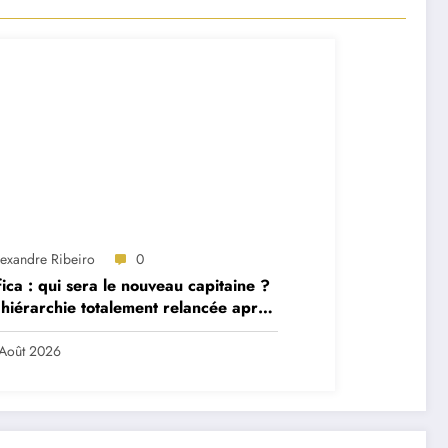
lexandre Ribeiro
0
ica : qui sera le nouveau capitaine ?
hiérarchie totalement relancée après
 départs majeurs
Août 2026