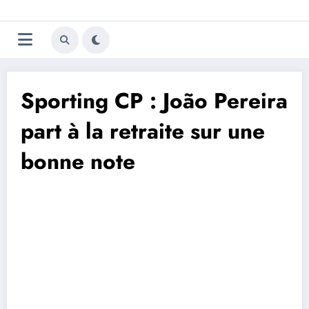
Aller
Trivela
L'actualité du football
au
contenu
portugais
Sporting CP : João Pereira
part à la retraite sur une
bonne note