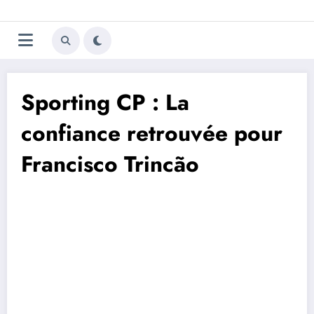
Aller
Trivela
L'actualité du football
au
contenu
portugais
Sporting CP : La
confiance retrouvée pour
Francisco Trincão