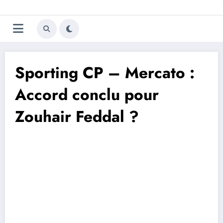
Aller
Trivela
L'actualité du football
au
contenu
portugais
Sporting CP – Mercato :
Accord conclu pour
Zouhair Feddal ?