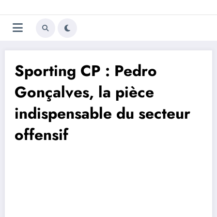
Aller
Trivela
L'actualité du football
au
contenu
portugais
Sporting CP : Pedro
Gonçalves, la pièce
indispensable du secteur
offensif