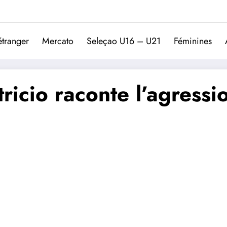
Trivela
L'actualité du football port
étranger
Mercato
Seleçao U16 – U21
Féminines
tricio raconte l’agress