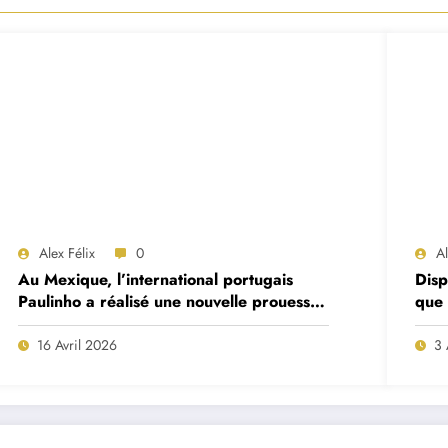
Alex Félix
0
A
Au Mexique, l’international portugais
Disp
Paulinho a réalisé une nouvelle prouesse
que 
remarquable cette nuit
Will
16 Avril 2026
3 