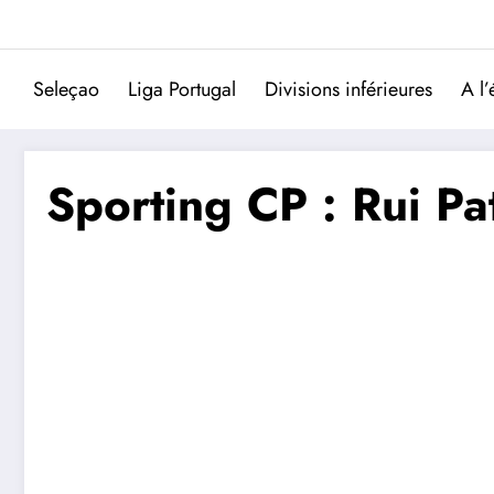
Aller
au
contenu
Seleçao
Liga Portugal
Divisions inférieures
A l’
Sporting CP : Rui Pa