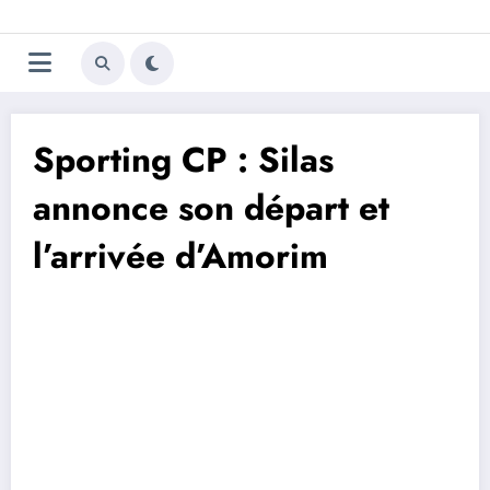
Aller
Trivela
L'actualité du football
au
contenu
portugais
Sporting CP : Silas
annonce son départ et
l’arrivée d’Amorim