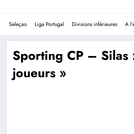
Aller
au
contenu
Seleçao
Liga Portugal
Divisions inférieures
A l’
Sporting CP – Silas :
joueurs »