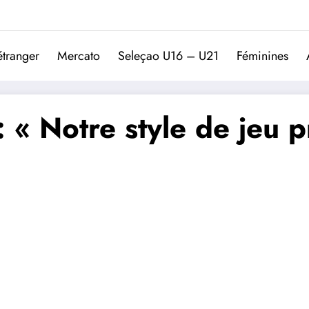
Trivela
L'actualité du football port
étranger
Mercato
Seleçao U16 – U21
Féminines
 « Notre style de jeu p