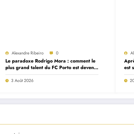
Alexandre Ribeiro
0
Al
Le paradoxe Rodrigo Mora : comment le
Aprè
plus grand talent du FC Porto est devenu
est 
un remplaçant de luxe
cad
3 Août 2026
20