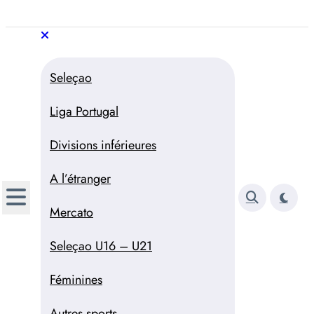
Aller
au
Trivela
L'actualité du football
contenu
portugais
Trivela
L'actualité du football portugais
Seleçao
Liga Portugal
Divisions inférieures
A l’étranger
Mercato
Seleçao U16 – U21
Féminines
Autres sports