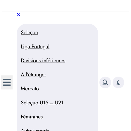
Aller
au
Trivela
L'actualité du football
contenu
portugais
Trivela
L'actualité du football portugais
Seleçao
Liga Portugal
Divisions inférieures
A l’étranger
Mercato
Seleçao U16 – U21
Féminines
Autres sports