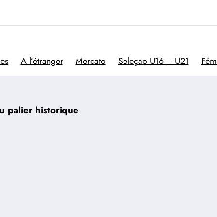
Trivela
L'actualité du football por
res
A l’étranger
Mercato
Seleçao U16 – U21
Fém
u palier historique