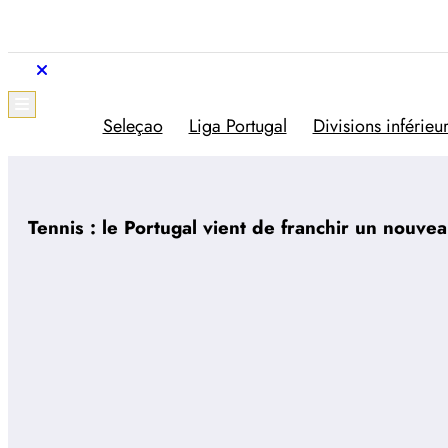
Aller
au
contenu
Trivela
L'actualité du football portugais
Seleçao
Liga Portugal
Divisions inférieu
Tennis : le Portugal vient de franchir un nouvea