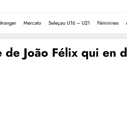
Trivela
L'actualité du football port
étranger
Mercato
Seleçao U16 – U21
Féminines
e de João Félix qui en d