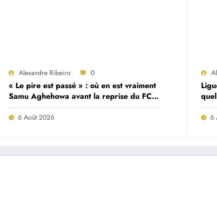
Alexandre Ribeiro
0
A
« Le pire est passé » : où en est vraiment
Ligu
Samu Aghehowa avant la reprise du FC
quel
Porto ?
mat
6 Août 2026
6 