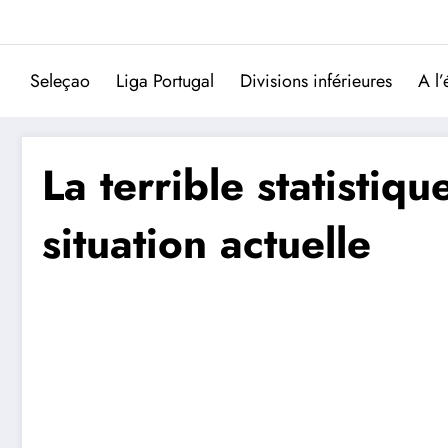
Aller
au
contenu
Seleçao
Liga Portugal
Divisions inférieures
A l’
La terrible statistiqu
situation actuelle