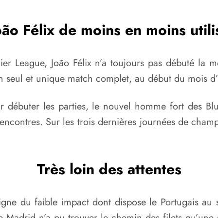
oão Félix de moins en moins utili
er League, João Félix n’a toujours pas débuté la m
’un seul et unique match complet, au début du mois 
r débuter les parties, le nouvel homme fort des B
encontres. Sur les trois dernières journées de champi
Très loin des attentes
ne du faible impact dont dispose le Portugais au s
de Madrid n’a pu trouver le chemin des filets qu’une 