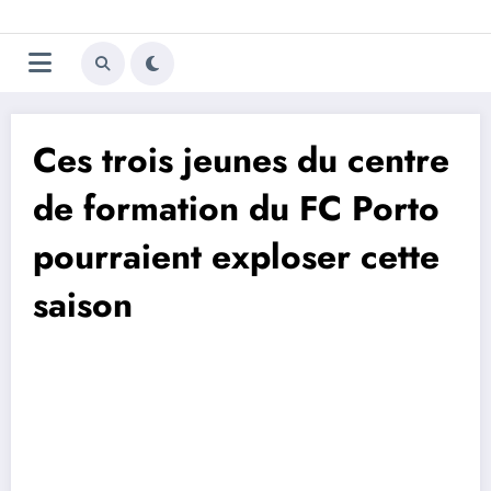
Aller
Trivela
L'actualité du football
au
contenu
portugais
Ces trois jeunes du centre
de formation du FC Porto
pourraient exploser cette
saison