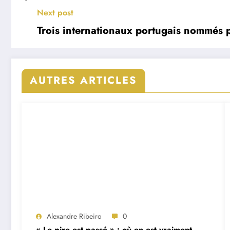
Next post
Trois internationaux portugais nommés 
AUTRES ARTICLES
Alexandre Ribeiro
0
« Le pire est passé » : où en est vraiment