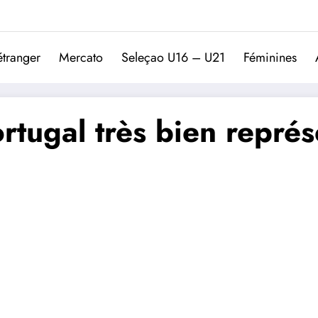
Trivela
L'actualité du football port
étranger
Mercato
Seleçao U16 – U21
Féminines
tugal très bien représe