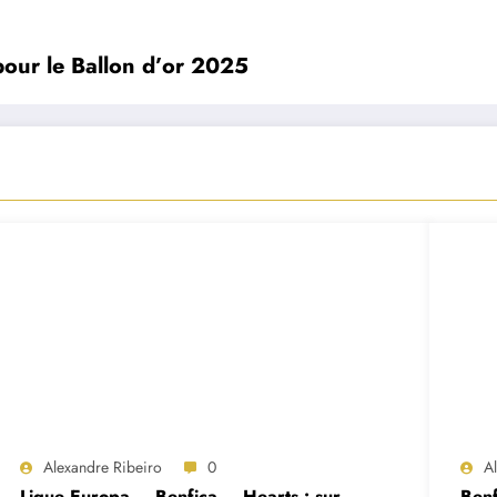
pour le Ballon d’or 2025
Alexandre Ribeiro
0
A
Ligue Europa – Benfica – Hearts : sur
Benf