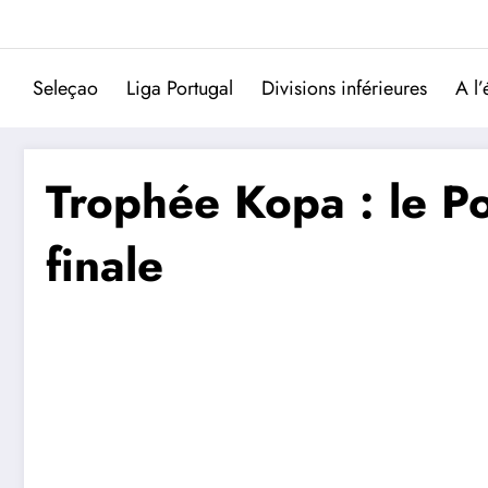
Aller
au
contenu
Seleçao
Liga Portugal
Divisions inférieures
A l’
Trophée Kopa : le Por
finale