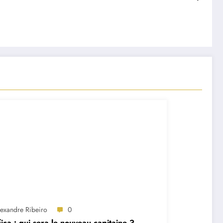
lexandre Ribeiro
0
ica : qui sera le nouveau capitaine ?