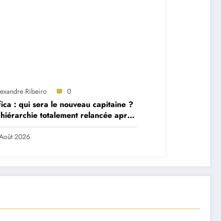
lexandre Ribeiro
0
ica : qui sera le nouveau capitaine ?
hiérarchie totalement relancée après
 départs majeurs
Août 2026