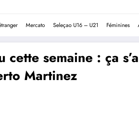
Trivela
L'actualité du football port
étranger
Mercato
Seleçao U16 – U21
Féminines
 cette semaine : ça s’a
rto Martinez