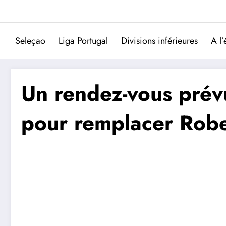
Aller
au
contenu
Seleçao
Liga Portugal
Divisions inférieures
A l’
Un rendez-vous prévu
pour remplacer Robe