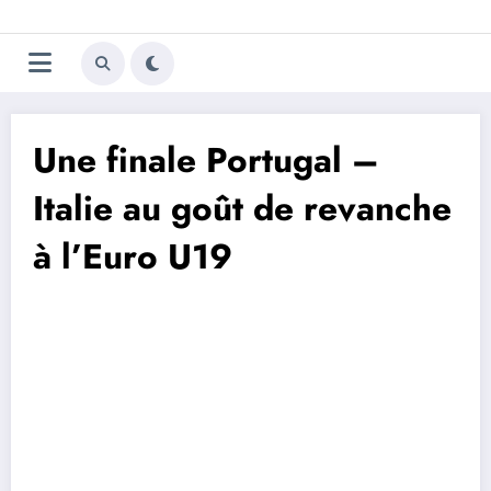
Aller
Trivela
L'actualité du football
au
contenu
portugais
Une finale Portugal –
Italie au goût de revanche
à l’Euro U19