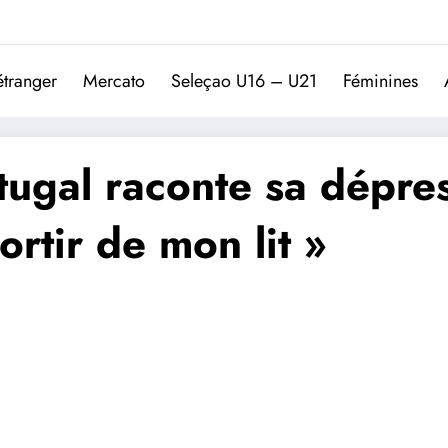
Trivela
L'actualité du football port
étranger
Mercato
Seleçao U16 – U21
Féminines
tugal raconte sa dépres
rtir de mon lit »