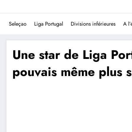
Aller
au
contenu
Seleçao
Liga Portugal
Divisions inférieures
A l’
Une star de Liga Por
pouvais même plus so