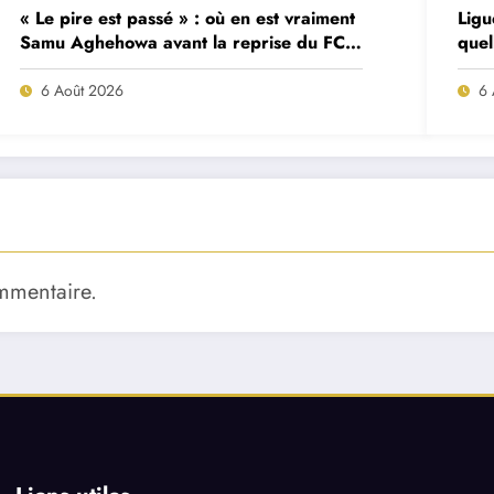
« Le pire est passé » : où en est vraiment
Ligu
Samu Aghehowa avant la reprise du FC
quel
Porto ?
mat
6 Août 2026
6 
mmentaire.