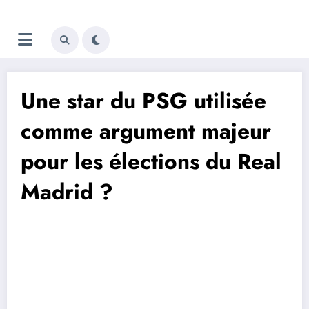
Aller
Trivela
L'actualité du football
au
contenu
portugais
Une star du PSG utilisée
comme argument majeur
pour les élections du Real
Madrid ?