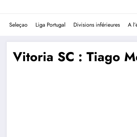
Aller
au
contenu
Seleçao
Liga Portugal
Divisions inférieures
A l’
Vitoria SC : Tiago M