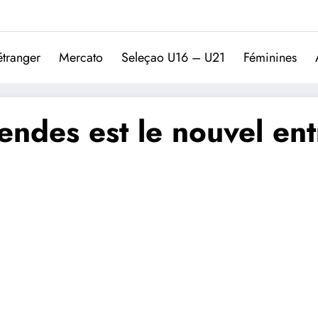
Trivela
L'actualité du football port
étranger
Mercato
Seleçao U16 – U21
Féminines
endes est le nouvel ent