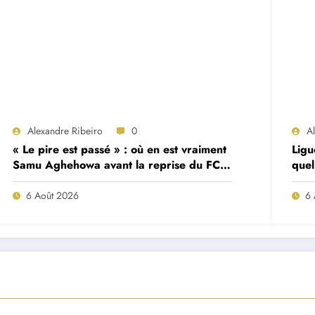
Alexandre Ribeiro
0
A
« Le pire est passé » : où en est vraiment
Ligu
Samu Aghehowa avant la reprise du FC
quel
Porto ?
mat
6 Août 2026
6 