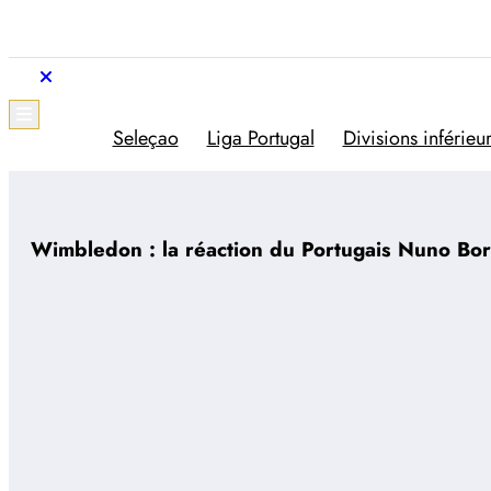
Aller
au
contenu
Trivela
L'actualité du football portugais
Seleçao
Liga Portugal
Divisions inférieu
Wimbledon : la réaction du Portugais Nuno Bor