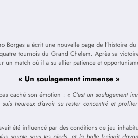
no Borges a écrit une nouvelle page de l’histoire du 
uatre tournois du Grand Chelem. Après sa victoire e
r un match où il a su allier patience et opportunism
« Un soulagement immense »
a pas caché son émotion :
« C’est un soulagement imm
 Je suis heureux d’avoir su rester concentré et prof
ait été influencé par des conditions de jeu inhabitu
lus souple sous les pieds, et la balle freinait dav