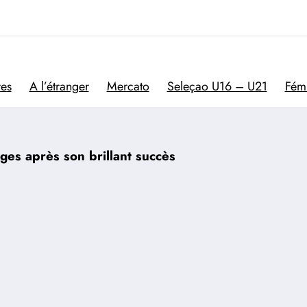
Trivela
L'actualité du football por
res
A l’étranger
Mercato
Seleçao U16 – U21
Fém
ges après son brillant succès