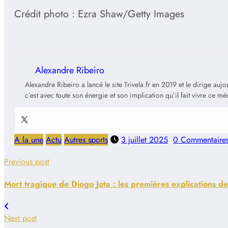
Crédit photo : Ezra Shaw/Getty Images
Alexandre Ribeiro
Alexandre Ribeiro a lancé le site Trivela.fr en 2019 et le dirige au
c’est avec toute son énergie et son implication qu’il fait vivre ce m
A la une
Actu
Autres sports
3 juillet 2025
0 Commentaire
Previous post
Mort tragique de Diogo Jota : les premières explications de
Next post