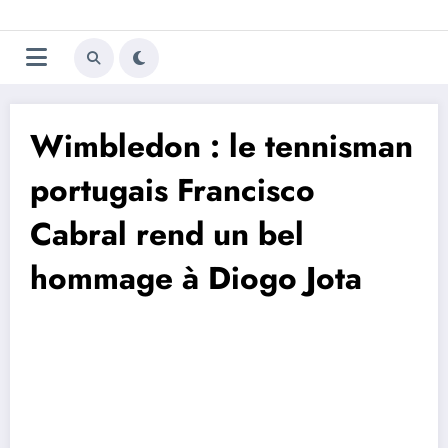
Aller
Trivela
L'actualité du football
au
contenu
portugais
Wimbledon : le tennisman
portugais Francisco
Cabral rend un bel
hommage à Diogo Jota