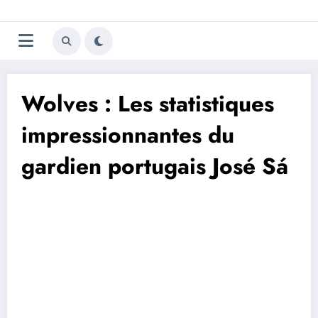
Aller
Trivela
L'actualité du football
au
contenu
portugais
Wolves : Les statistiques
impressionnantes du
gardien portugais José Sá