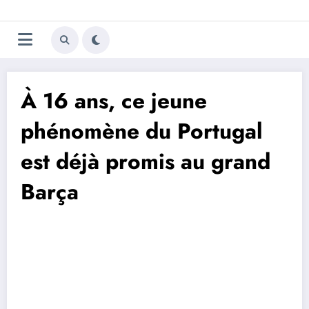
Aller
Trivela
L'actualité du football
au
contenu
portugais
À 16 ans, ce jeune
phénomène du Portugal
est déjà promis au grand
Barça