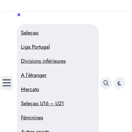
Aller
au
Trivela
L'actualité du football
contenu
portugais
Trivela
L'actualité du football portugais
Seleçao
Liga Portugal
Divisions inférieures
A l’étranger
Mercato
Seleçao U16 – U21
Féminines
Autres sports