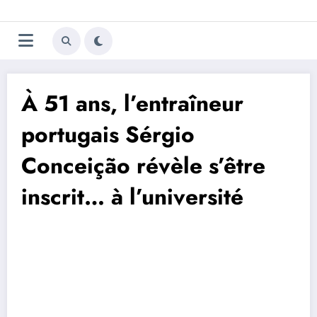
Aller
Trivela
L'actualité du football
au
contenu
portugais
À 51 ans, l’entraîneur
portugais Sérgio
Conceição révèle s’être
inscrit… à l’université