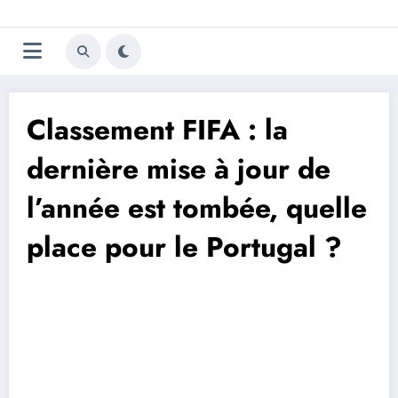
Aller
Trivela
L'actualité du football
au
contenu
portugais
Classement FIFA : la
dernière mise à jour de
l’année est tombée, quelle
place pour le Portugal ?