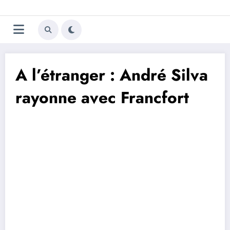
Aller
Trivela
L'actualité du football
au
contenu
portugais
A l’étranger : André Silva
rayonne avec Francfort