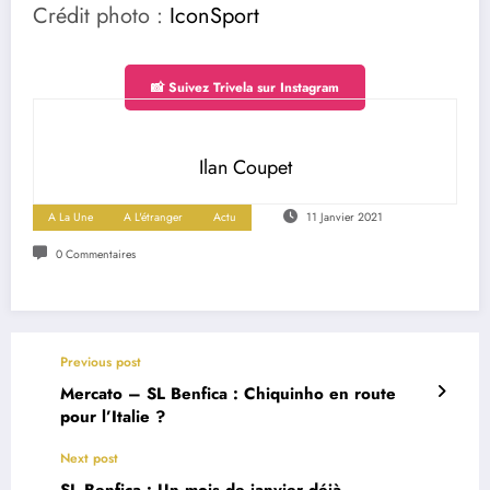
Crédit photo :
IconSport
📸 Suivez Trivela sur Instagram
Ilan Coupet
A La Une
A L'étranger
Actu
11 Janvier 2021
0 Commentaires
Previous post
Mercato – SL Benfica : Chiquinho en route
pour l’Italie ?
Next post
SL Benfica : Un mois de janvier déjà