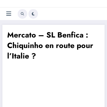
Aller
Trivela
L'actualité du football
au
contenu
portugais
Mercato – SL Benfica :
Chiquinho en route pour
l’Italie ?