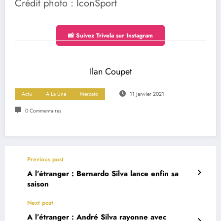
Crédit photo : IconSport
📸 Suivez Trivela sur Instagram
Ilan Coupet
Actu
A La Une
Mercato
11 Janvier 2021
0 Commentaires
Previous post
A l’étranger : Bernardo Silva lance enfin sa
saison
Next post
A l’étranger : André Silva rayonne avec