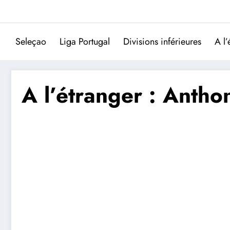
Aller
au
contenu
Seleçao
Liga Portugal
Divisions inférieures
A l’
A l’étranger : Antho