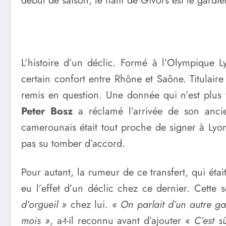
début de saison, le natif de Givors est le gardie
L’histoire d’un déclic. Formé à l’Olympique 
certain confort entre Rhône et Saône. Titulaire
remis en question. Une donnée qui n’est plus 
Peter Bosz
a réclamé l’arrivée de son anci
camerounais était tout proche de signer à Lyon e
pas su tomber d’accord.
Pour autant, la rumeur de ce transfert, qui éta
eu l’effet d’un déclic chez ce dernier. Cette
d’orgueil »
chez lui.
« On parlait d’un autre ga
mois »
, a-t-il reconnu avant d’ajouter «
C’est
s