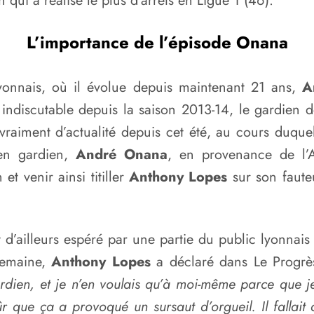
n qui a réalisé le plus d’arrêts en Ligue 1 (46).
L’importance de l’épisode Onana
Lyonnais, où il évolue depuis maintenant 21 ans,
A
 indiscutable depuis la saison 2013-14, le gardien de
vraiment d’actualité depuis cet été, au cours duque
en gardien,
André Onana
, en provenance de l’Aj
t venir ainsi titiller
Anthony Lopes
sur son fauteu
it d’ailleurs espéré par une partie du public lyonnai
 semaine,
Anthony Lopes
a déclaré dans Le Progrè
rdien, et je n’en voulais qu’à moi-même parce que je 
ûr que ça a provoqué un sursaut d’orgueil. Il fallait 