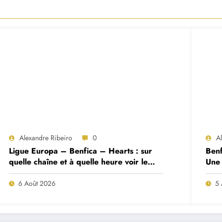
Alexandre Ribeiro
0
A
Ligue Europa – Benfica – Hearts : sur
Benf
quelle chaîne et à quelle heure voir le
Une 
match ?
deux
6 Août 2026
5 