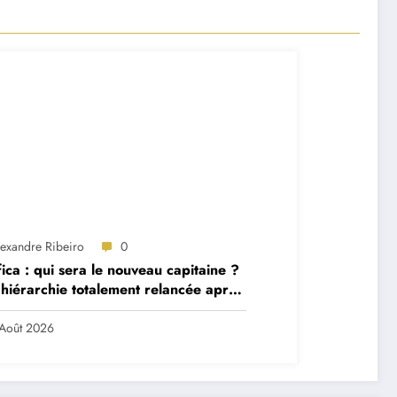
lexandre Ribeiro
0
ica : qui sera le nouveau capitaine ?
hiérarchie totalement relancée après
 départs majeurs
Août 2026