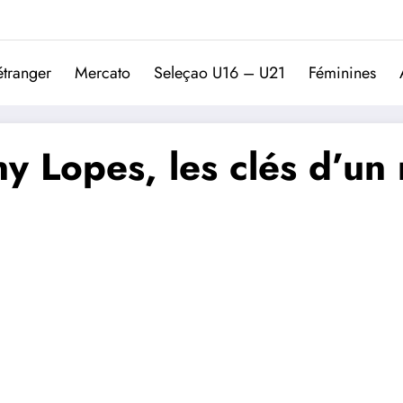
Trivela
L'actualité du football port
étranger
Mercato
Seleçao U16 – U21
Féminines
ny Lopes, les clés d’un 