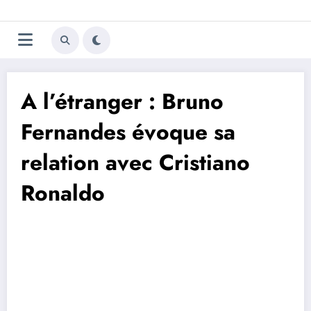
Aller
Trivela
L'actualité du football
au
contenu
portugais
A l’étranger : Bruno
Fernandes évoque sa
relation avec Cristiano
Ronaldo