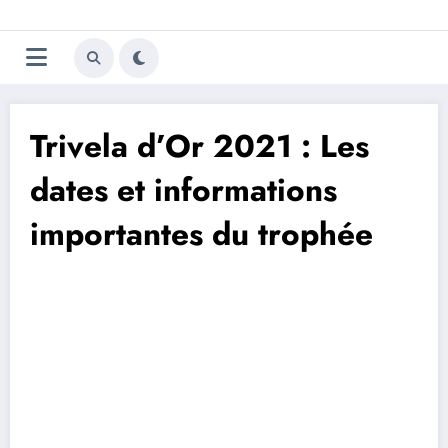
Aller
Trivela
L'actualité du football
au
contenu
portugais
Trivela d’Or 2021 : Les
dates et informations
importantes du trophée