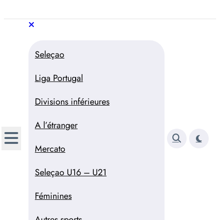
Aller
au
Trivela
L'actualité du football
contenu
portugais
Trivela
L'actualité du football portugais
Seleçao
Liga Portugal
Divisions inférieures
A l’étranger
Mercato
Seleçao U16 – U21
Féminines
Autres sports