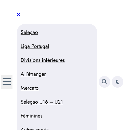
Aller
au
Trivela
L'actualité du football
contenu
portugais
Trivela
L'actualité du football portugais
Seleçao
Liga Portugal
Divisions inférieures
A l’étranger
Mercato
Seleçao U16 – U21
Féminines
Autres sports