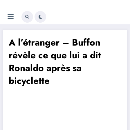
Aller
Trivela
L'actualité du football
au
contenu
portugais
A l’étranger – Buffon
révèle ce que lui a dit
Ronaldo après sa
bicyclette