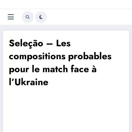
Aller
Trivela
L'actualité du football
au
contenu
portugais
Seleção – Les
compositions probables
pour le match face à
l’Ukraine