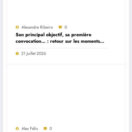
Alexandre Ribeiro
0
Son principal objectif, sa première
convocation… : retour sur les moments
forts de la première interview du
21 Juillet 2026
sélectionneur portugais Jorge Jesus
Alex Félix
0