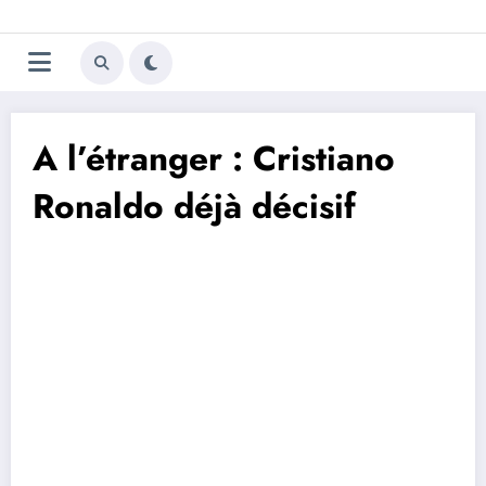
Aller
Trivela
L'actualité du football
au
contenu
portugais
A l’étranger : Cristiano
Ronaldo déjà décisif