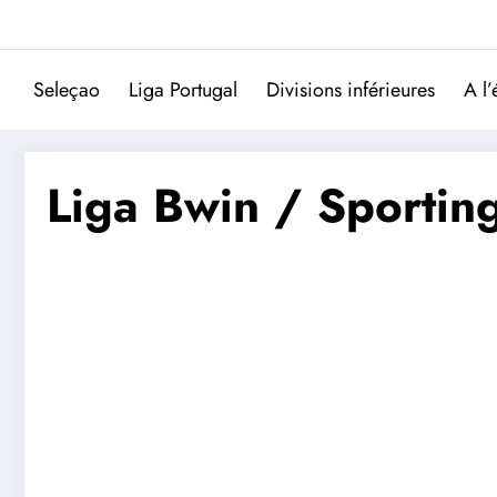
Aller
au
contenu
Seleçao
Liga Portugal
Divisions inférieures
A l’
Liga Bwin / Sporting