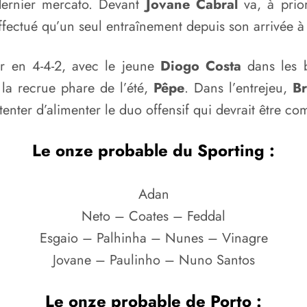
dernier mercato. Devant
Jovane Cabral
va, à prio
ffectué qu’un seul entraînement depuis son arrivée à
er en 4-4-2, avec le jeune
Diogo Costa
dans les 
 la recrue phare de l’été,
Pêpe
. Dans l’entrejeu,
B
tenter d’alimenter le duo offensif qui devrait être c
Le onze probable du Sporting :
Adan
Neto – Coates – Feddal
Esgaio – Palhinha – Nunes – Vinagre
Jovane – Paulinho – Nuno Santos
Le onze probable de Porto :