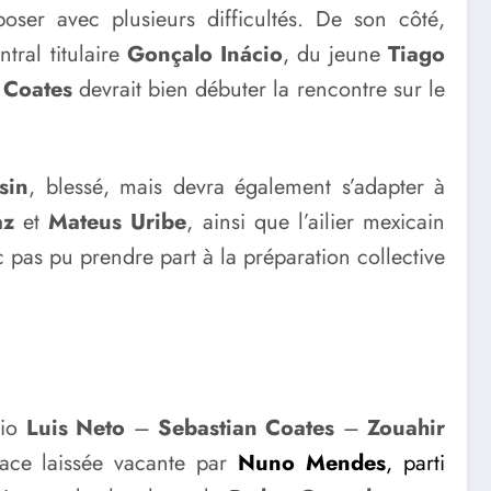
ser avec plusieurs difficultés. De son côté,
tral titulaire
Gonçalo Inácio
, du jeune
Tiago
 Coates
devrait bien débuter la rencontre sur le
sin
, blessé, mais devra également s’adapter à
az
et
Mateus Uribe
, ainsi que l’ailier mexicain
c pas pu prendre part à la préparation collective
rio
Luis Neto
–
Sebastian Coates
–
Zouahir
place laissée vacante par
Nuno Mendes
, parti