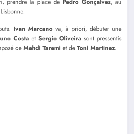
ri, prendre la place de
Pedro Gonçalves
, au
 Lisbonne.
buts.
Ivan Marcano
va, à priori, débuter une
runo Costa
et
Sergio Oliveira
sont pressentis
omposé de
Mehdi Taremi
et de
Toni Martinez
.