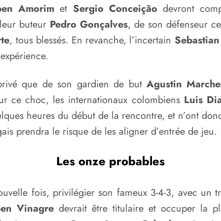
ben Amorim
et
Sergio Conceição
devront compo
lleur buteur
Pedro Gonçalves
, de son défenseur cen
te
, tous blessés. En revanche, l’incertain
Sebastian
 expérience.
privé que de son gardien de but
Agustin Marche
our ce choc, les internationaux colombiens
Luis Di
uelques heures du début de la rencontre, et n’ont don
ugais prendra le risque de les aligner d’entrée de jeu.
Les onze probables
uvelle fois, privilégier son fameux 3-4-3, avec un t
en Vinagre
devrait être titulaire et occuper la 