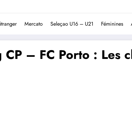
Trivela
L'actualité du football port
étranger
Mercato
Seleçao U16 – U21
Féminines
 CP – FC Porto : Les c