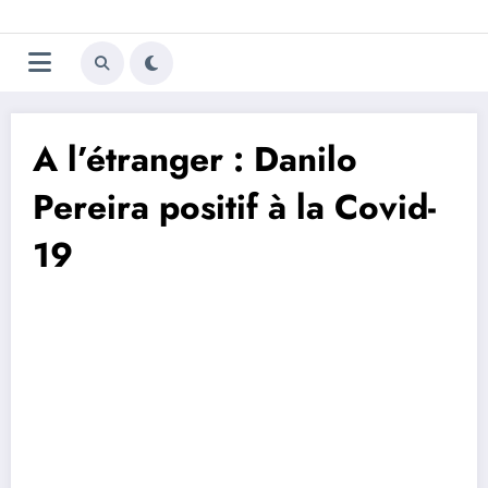
Aller
Trivela
L'actualité du football
au
contenu
portugais
A l’étranger : Danilo
Pereira positif à la Covid-
19