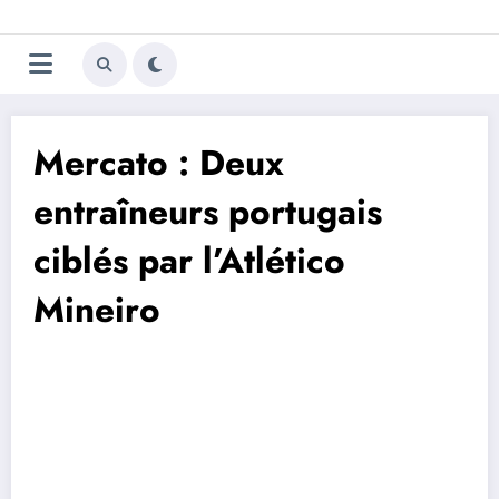
Aller
Trivela
L'actualité du football
au
contenu
portugais
Mercato : Deux
entraîneurs portugais
ciblés par l’Atlético
Mineiro