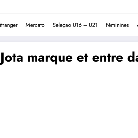
Trivela
L'actualité du football port
étranger
Mercato
Seleçao U16 – U21
Féminines
Jota marque et entre da