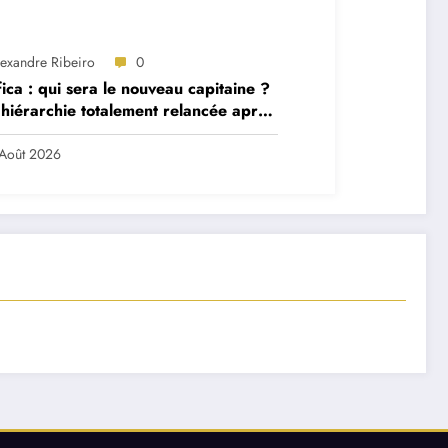
lexandre Ribeiro
0
ica : qui sera le nouveau capitaine ?
hiérarchie totalement relancée après
 départs majeurs
Août 2026