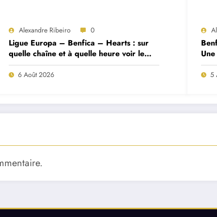
Alexandre Ribeiro
0
A
Ligue Europa – Benfica – Hearts : sur
Benf
quelle chaîne et à quelle heure voir le
Une 
match ?
deux
6 Août 2026
5 
mmentaire.