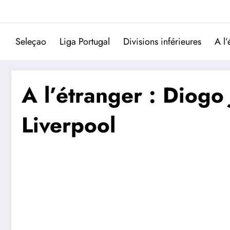
Aller
au
contenu
Seleçao
Liga Portugal
Divisions inférieures
A l’
A l’étranger : Diogo 
Liverpool