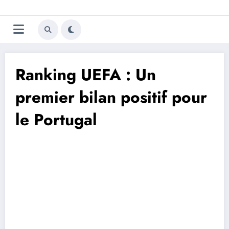
Aller
Trivela
L'actualité du football
au
contenu
portugais
Ranking UEFA : Un
premier bilan positif pour
le Portugal