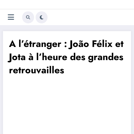
Aller
Trivela
L'actualité du football
au
contenu
portugais
A l’étranger : João Félix et
Jota à l’heure des grandes
retrouvailles