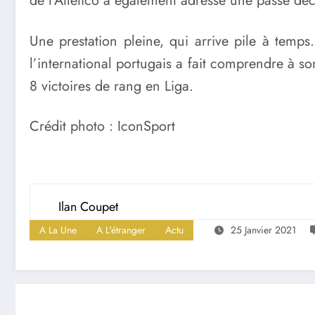
de l’Atlético a également adressé une passe déc
Une prestation pleine, qui arrive pile à tem
l’international portugais a fait comprendre à so
8 victoires de rang en Liga.
Crédit photo : IconSport
Ilan Coupet
A La Une
A L'étranger
Actu
25 Janvier 2021