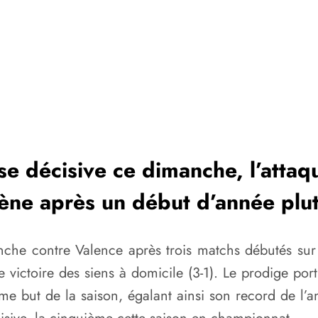
e décisive ce dimanche, l’attaqu
cène après un début d’année plut
anche contre Valence après trois matchs débutés su
ictoire des siens à domicile (3-1). Le prodige portu
me but de la saison, égalant ainsi son record de l’a