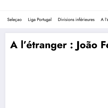
Aller
au
contenu
Seleçao
Liga Portugal
Divisions inférieures
A l’
A l’étranger : João Fé