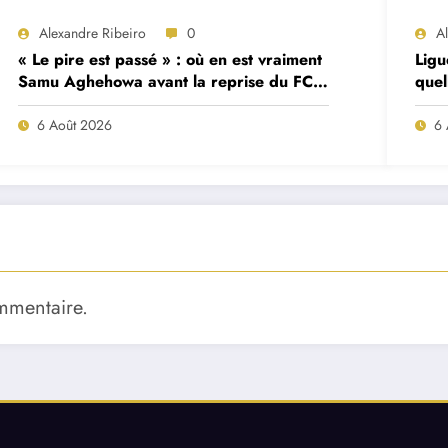
Alexandre Ribeiro
0
A
« Le pire est passé » : où en est vraiment
Ligu
Samu Aghehowa avant la reprise du FC
quel
Porto ?
mat
6 Août 2026
6 
mmentaire.