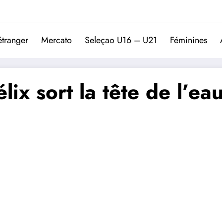
Trivela
L'actualité du football port
étranger
Mercato
Seleçao U16 – U21
Féminines
lix sort la tête de l’ea