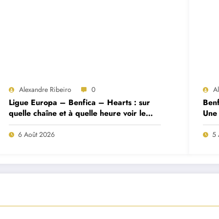
Alexandre Ribeiro
0
A
Ligue Europa – Benfica – Hearts : sur
Benf
quelle chaîne et à quelle heure voir le
Une 
match ?
deux
6 Août 2026
5 