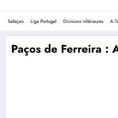
Aller
au
contenu
Seleçao
Liga Portugal
Divisions inférieures
A l’
Paços de Ferreira : 