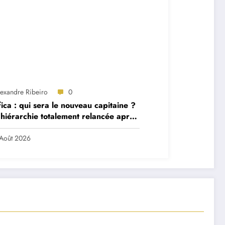
lexandre Ribeiro
0
ica : qui sera le nouveau capitaine ?
hiérarchie totalement relancée après
 départs majeurs
Août 2026