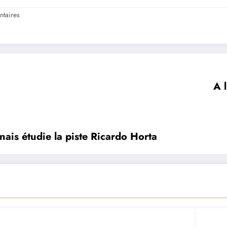
taires
A l
ais étudie la piste Ricardo Horta