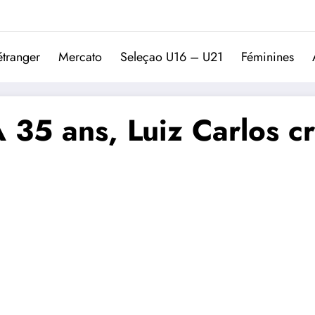
Trivela
L'actualité du football port
étranger
Mercato
Seleçao U16 – U21
Féminines
A 35 ans, Luiz Carlos cr