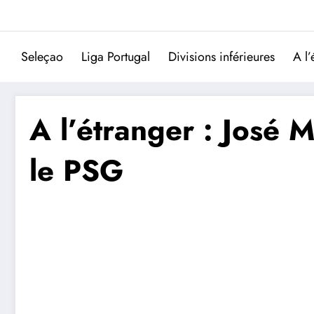
Aller
au
contenu
Seleçao
Liga Portugal
Divisions inférieures
A l’
A l’étranger : José M
le PSG