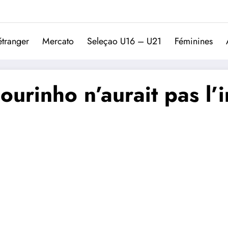
Trivela
L'actualité du football port
étranger
Mercato
Seleçao U16 – U21
Féminines
ourinho n’aurait pas l’