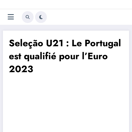
Aller
Trivela
L'actualité du football
au
contenu
portugais
Seleção U21 : Le Portugal
est qualifié pour l’Euro
2023